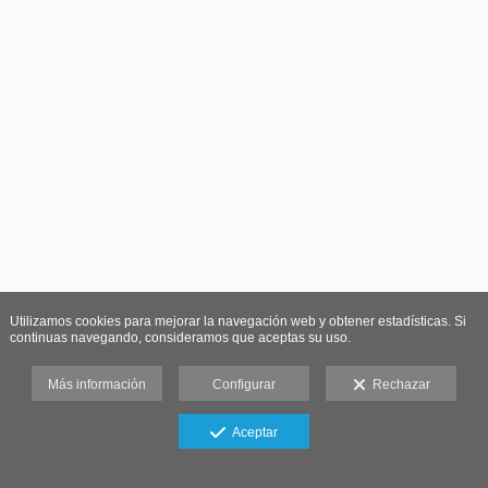
Utilizamos cookies para mejorar la navegación web y obtener estadísticas. Si
continuas navegando, consideramos que aceptas su uso.
Más información
Configurar
Rechazar
Aceptar