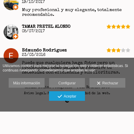
19/10/2017
Muy profesional y muy elegante, totalmente
recomendable.
TAMAR PRETEL ALONSO
05/07/2017
Edmundo Rodriguez
23/03/2016
Puede que cualquiera haga fotos pero un
Utilizamos cookies para mejorar la navegación web y obtener estadísticas. Si
profesional como Gaizka te resuelve tu
continuas navegando, consideramos que aceptas su uso.
necesidad con eficiencia y sin florituras.
Más información
Configurar
Rechazar
Gaizka Medina Fotografía - Foto Rodolfo 1936
Aviso legal. Política de privacidad de la web.
Aceptar