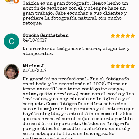
Gaizka es un gran fotógrafo. Hemos hecho un
montón de sesiones con él y siempre hace un
gran trabajo. Sabe escuchar a sus clientes y
prefiere la fotografía natural sin mucho
retoque.
Concha Santisteban
24/10/2017
Un creador de imágenes sinceras, elegantes y
atemporales.
Miriam J
21/10/2017
Un grandísimo profesional. Fue el fotógrafo
en mi boda y lo recomiendo al 100%. Tiene un
trato maravilloso tanto contigo (te apoya,
anima, quita nervios...) como con el novio y los
invitados, y es muy educado en la iglesia y el
banquete. Como fotógrafo un diez: sabe cómo
sacar lo mejor de las personas y el entorno que
hayáis elegido, y tanto el álbum como el vídeo
que nos preparó son el mejor recuerdo posible
de ese día te importante. Gaizka es fotógrafo
por genética (el estudio lo abrió su abuelo) y
se le nota que lo lleva en la sangre. No
pudimos elegir mejor.