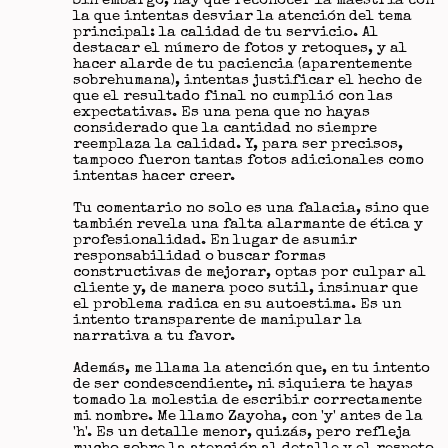
Sin embargo, hay que reconocer la maestría con
la que intentas desviar la atención del tema
principal: la calidad de tu servicio. Al
destacar el número de fotos y retoques, y al
hacer alarde de tu paciencia (aparentemente
sobrehumana), intentas justificar el hecho de
que el resultado final no cumplió con las
expectativas. Es una pena que no hayas
considerado que la cantidad no siempre
reemplaza la calidad. Y, para ser precisos,
tampoco fueron tantas fotos adicionales como
intentas hacer creer.
Tu comentario no solo es una falacia, sino que
también revela una falta alarmante de ética y
profesionalidad. En lugar de asumir
responsabilidad o buscar formas
constructivas de mejorar, optas por culpar al
cliente y, de manera poco sutil, insinuar que
el problema radica en su autoestima. Es un
intento transparente de manipular la
narrativa a tu favor.
Además, me llama la atención que, en tu intento
de ser condescendiente, ni siquiera te hayas
tomado la molestia de escribir correctamente
mi nombre. Me llamo Zayoha, con 'y' antes de la
'h'. Es un detalle menor, quizás, pero refleja