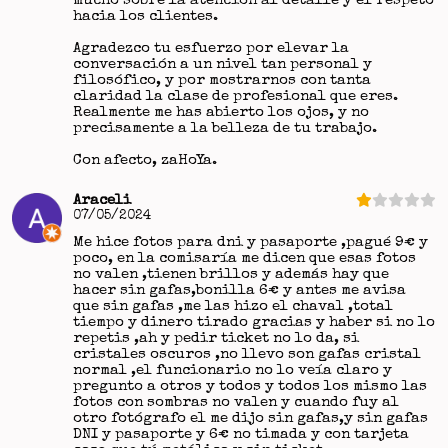
mucho sobre la atención al detalle y el respeto
hacia los clientes.
Agradezco tu esfuerzo por elevar la
conversación a un nivel tan personal y
filosófico, y por mostrarnos con tanta
claridad la clase de profesional que eres.
Realmente me has abierto los ojos, y no
precisamente a la belleza de tu trabajo.
Con afecto, zaHoYa.
Araceli
07/05/2024
Me hice fotos para dni y pasaporte ,pagué 9€ y
poco, en la comisaría me dicen que esas fotos
no valen ,tienen brillos y además hay que
hacer sin gafas,bonilla 6€ y antes me avisa
que sin gafas ,me las hizo el chaval ,total
tiempo y dinero tirado gracias y haber si no lo
repetis ,ah y pedir ticket no lo da, si
cristales oscuros ,no llevo son gafas cristal
normal ,el funcionario no lo veía claro y
pregunto a otros y todos y todos los mismo las
fotos con sombras no valen y cuando fuy al
otro fotógrafo el me dijo sin gafas,y sin gafas
DNI y pasaporte y 6€ no timada y con tarjeta